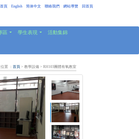
首頁
｜
English
｜
简体中文
｜
聯絡我們
｜
網站導覽
｜
回首頁
專區
學生表現
活動集錦
...
...
位置 ：
首頁
> 教學設備
> RH103團體有氧教室