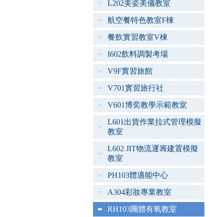
L202美姿美儀教室
航空餐特色教室F棟
餐飲實習教室V棟
I602飲料調製考場
V9F實習旅館
V701實習旅行社
V601博奕教學示範教室
L601出貨作業拉式管理模擬
教室
L602 JIT物流運籌建置模擬
教室
PH103體適能中心
A304彩妝專業教室
RH103團體有氧教室