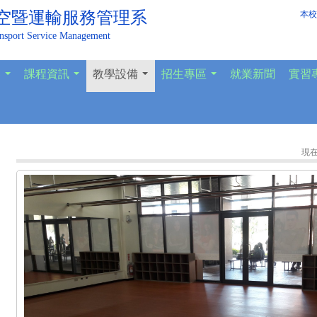
空暨運輸服務管理系
本校
ansport Service Management
容
課程資訊
教學設備
招生專區
就業新聞
實習
...
...
...
...
現在