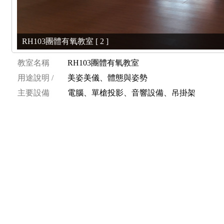
RH103團體有氧教室 [ 2 ]
教室名稱
RH103團體有氧教室
用途說明 /
美姿美儀、體態與姿勢
主要設備
電腦、單槍投影、音響設備、吊掛架