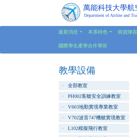
萬能科技大學
航
Department of Airline and Tr
最新消息
本系特色
師資陣
...
...
國際學生產學合作專班
教學設備
全部教室
PH002客艙安全訓練教室
V603地勤實境專業教室
V702波音747機艙實境教室
L102模擬飛行教室