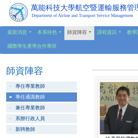
萬能科技大學
航空暨運輸服務管
Department of Airline and Transport Service Management
最新消息
本系特色
師資陣容
課程資訊
教學
...
...
...
...
國際學生產學合作專班
師資陣容
專任專業教師
專任通識教師
兼任專業教師
系辦行政人員
新聘教師