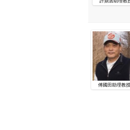
許鼎居助理教
傅國田助理教