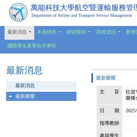
萬能科技大學
航空暨運輸服務管
Department of Airline and Transport Service Management
最新消息
本系特色
師資陣容
課程資訊
教學
...
...
...
...
國際學生產學合作專班
最新消息
最新榮耀
最新消息
主
旨
狂賀
最新榮耀
榮獲全
日
期
2025/
指導教師
參與學生