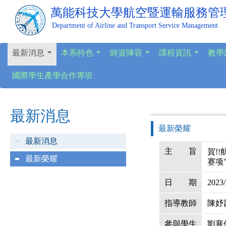
萬能科技大學
航空暨運輸服務管
Department of Airline and Transport Service Management
最新消息
本系特色
師資陣容
課程資訊
教學
...
...
...
...
國際學生產學合作專班
最新消息
最新榮耀
最新消息
主
旨
賀!
最新榮耀
赛项
日
期
2023/
指導教師
陳妤
參與學生
劉襄