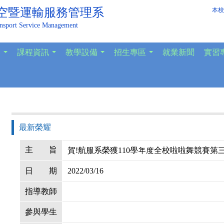
空暨運輸服務管理系
本校
ansport Service Management
容
課程資訊
教學設備
招生專區
就業新聞
實習
...
...
...
...
最新榮耀
主
旨
賀!航服系榮獲110學年度全校啦啦舞競賽第
日
期
2022/03/16
指導教師
參與學生