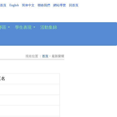
首頁
｜
English
｜
简体中文
｜
聯絡我們
｜
網站導覽
｜
回首頁
專區
學生表現
活動集錦
...
...
現在位置 ：
首頁
> 最新榮耀
三名