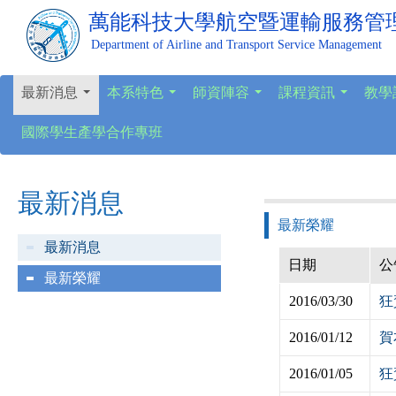
萬能科技大學
航空暨運輸服務管
Department of Airline and Transport Service Management
最新消息
本系特色
師資陣容
課程資訊
教學
...
...
...
...
國際學生產學合作專班
最新消息
最新榮耀
最新消息
日期
公
最新榮耀
2016/03/30
狂
2016/01/12
賀
2016/01/05
狂