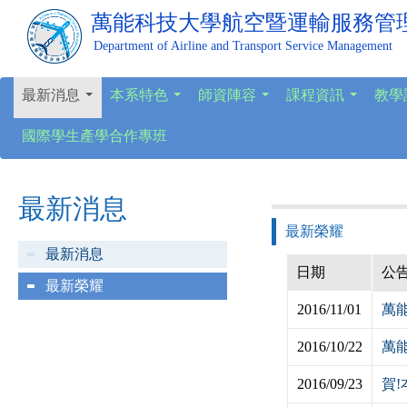
萬能科技大學
航空暨運輸服務管
Department of Airline and Transport Service Management
最新消息
本系特色
師資陣容
課程資訊
教學
...
...
...
...
國際學生產學合作專班
最新消息
最新榮耀
最新消息
日期
公
最新榮耀
2016/11/01
萬
2016/10/22
萬
2016/09/23
賀