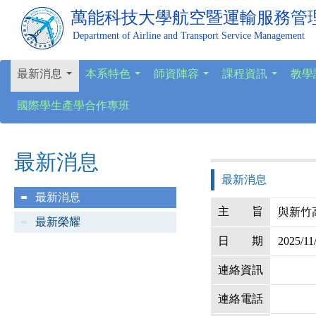
萬能科技大學
航空暨運輸服務管
Department of Airline and Transport Service Management
最新消息
本系特色
師資陣容
課程資訊
教學
...
...
...
...
國際學生產學合作專班
最新消息
最新消息
最新消息
主
旨
與新竹
最新榮耀
日
期
2025/11
連絡資訊
連絡電話