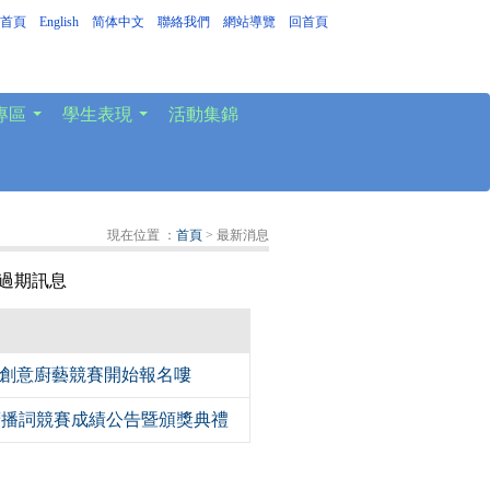
首頁
｜
English
｜
简体中文
｜
聯絡我們
｜
網站導覽
｜
回首頁
專區
學生表現
活動集錦
...
...
現在位置 ：
首頁
> 最新消息
過期訊息
空創意廚藝競賽開始報名嘍
輸廣播詞競賽成績公告暨頒獎典禮