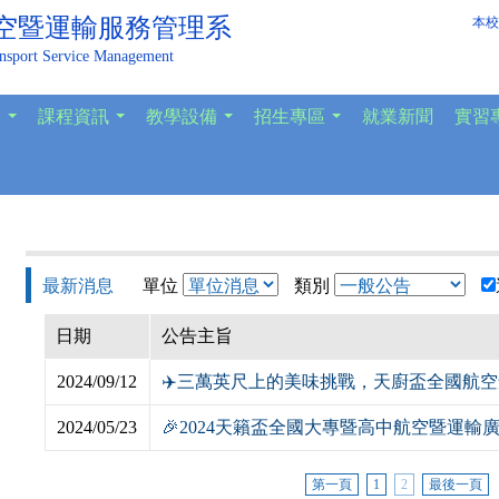
空暨運輸服務管理系
本校
ansport Service Management
容
課程資訊
教學設備
招生專區
就業新聞
實習
...
...
...
...
最新消息
單位
類別
日期
公告主旨
2024/09/12
✈️三萬英尺上的美味挑戰，天廚盃全國航
2024/05/23
🎉2024天籟盃全國大專暨高中航空暨運
第一頁
1
2
最後一頁