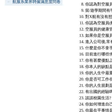
航服系業界聘僱滿意度問卷
你認為對空服
留/遊學期間有
對X航有沒有想
你認為空服員(
空服員的健康管
如果你是空服員
進入公司後,常
什麼是你不拿手
目前進行哪些求
你有甚麼優點,
你本人的缺點是
你的人生中最重
你是否可工作
你的人生規劃是
有出國的經驗嗎
談談校園生活?
你如何增進自己
你最在乎事情是