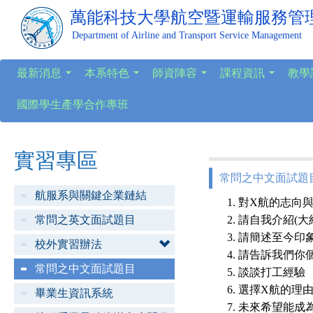
萬能科技大學
航空暨運輸服務管
Department of Airline and Transport Service Management
最新消息
本系特色
師資陣容
課程資訊
教學
...
...
...
...
國際學生產學合作專班
實習專區
常問之中文面試題
航服系與關鍵企業鏈結
對X航的志向與
常問之英文面試題目
請自我介紹(大
請簡述至今印象
校外實習辦法
請告訴我們你
常問之中文面試題目
談談打工經驗
選擇X航的理由
畢業生資訊系統
未來希望能成為