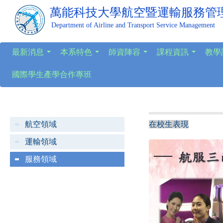
萬能科技大學
航空暨運輸服務管
Department of Airline and Transport Service Management
最新消息
本系特色
師資陣容
課程資訊
教學
...
...
...
...
國際學生產學合作專班
航空領域
在校生表現
運輸領域
服務領域