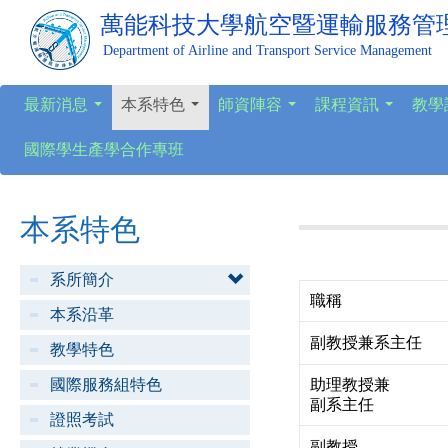
萬能科技大學
航空暨運輸服務管
Department of Airline and Transport Service Management
最新消息
本系特色
師資陣容
課程資訊
教學
...
...
...
...
國際學生產學合作專班
本系特色
系所簡介
職稱
本系沿革
副教授兼系主任
教學特色
國際服務組特色
助理教授兼
副系主任
證照考試
副教授