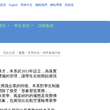
首頁
｜
English
｜
简体中文
｜
聯絡我們
｜
網站導覽
｜
回首頁
專區
學生表現
活動集錦
...
...
現在位置 ：
首頁
> 本系特色
> 標準服儀示範
，本系於2013年設立，為落實
禮儀的管理，讓學生在校開始展現
辨識企業的特徵。本系對學生制服
間除了接受「形象塑造實務」、
象美學、風姿綽約的儀態及視覺傳
形象，也展現出在航空運輸專業學