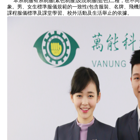
本系制服有系制服(紫色制服)及院制服(藍色)二種，在不
象。男、女生標準服儀規範的一致性(包含服裝、名牌、飛機
課程服儀標準及課堂學習、校外活動及生活舉止的依據。