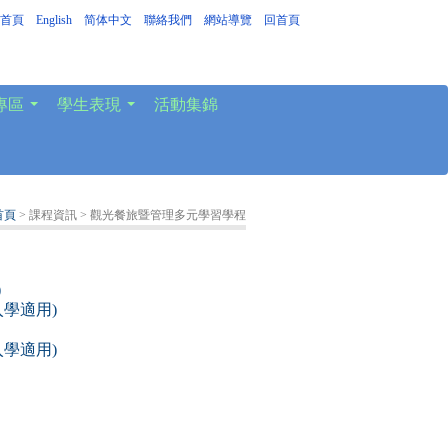
首頁
｜
English
｜
简体中文
｜
聯絡我們
｜
網站導覽
｜
回首頁
專區
學生表現
活動集錦
...
...
首頁
> 課程資訊
> 觀光餐旅暨管理多元學習學程
)
學適用)
學適用)