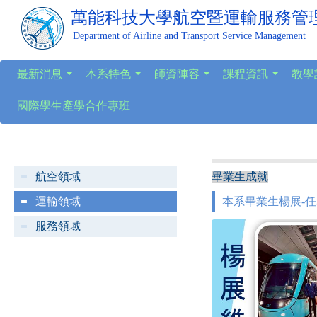
萬能科技大學
航空暨運輸服務管
Department of Airline and Transport Service Management
最新消息
本系特色
師資陣容
課程資訊
教學
...
...
...
...
國際學生產學合作專班
航空領域
畢業生成就
運輸領域
本系畢業生楊展-
服務領域