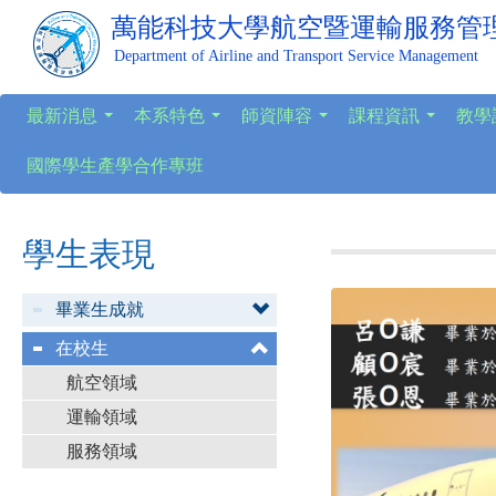
萬能科技大學
航空暨運輸服務管
Department of Airline and Transport Service Management
最新消息
本系特色
師資陣容
課程資訊
教學
...
...
...
...
國際學生產學合作專班
學生表現
畢業生成就
在校生
航空領域
運輸領域
服務領域