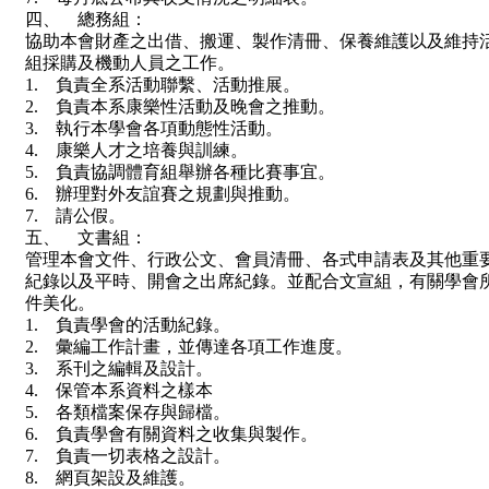
四、 總務組：
協助本會財產之出借、搬運、製作清冊、保養維護以及維持
組採購及機動人員之工作。
1. 負責全系活動聯繫、活動推展。
2. 負責本系康樂性活動及晚會之推動。
3. 執行本學會各項動態性活動。
4. 康樂人才之培養與訓練。
5. 負責協調體育組舉辦各種比賽事宜。
6. 辦理對外友誼賽之規劃與推動。
7. 請公假。
五、 文書組：
管理本會文件、行政公文、會員清冊、各式申請表及其他重
紀錄以及平時、開會之出席紀錄。並配合文宣組，有關學會
件美化。
1. 負責學會的活動紀錄。
2. 彙編工作計畫，並傳達各項工作進度。
3. 系刊之編輯及設計。
4. 保管本系資料之樣本
5. 各類檔案保存與歸檔。
6. 負責學會有關資料之收集與製作。
7. 負責一切表格之設計。
8. 網頁架設及維護。