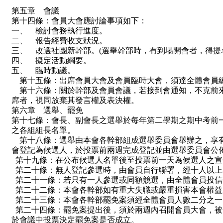
第五章 會議
第十四條：會員大會應討論事項如下：
一、 檢討會務執行進度。
二、 報告經費收支狀況。
三、 改選社團新幹部。(選舉幹部時，有到場開會者，得提
四、 擬定活動綱要。
五、 臨時動議。
第十五條：出席會員大會及會員臨時大會，須達全體會員
第十六條：關於幹部及會員會議，若接到會通知，不克前
席者，視同放棄其發言權及表決權。
第六章 選舉、罷免
第十七條：會長、副會長之選舉於每年第二學期之期中考前
之各組組長名單。
第十八條：選舉由本會各幹部組成選舉委員會舉辦之，享
會登記為候選人，於投票前兩週完成登記並由選舉委員會公
第十九條：在公布候選人名單後至投票前一天為候選人之宣
第二十條：無人登記參選時，由會員自行聯署，經十人以上
第二十一條：若只有一人參選或同額競選，由全體會員投信
第二十二條：本會各幹部如有重大失職或嚴重損害本會權益
第二十三條：本會各幹部罷免案須經全體會員人數二分之一
第二十四條：罷免案提出後，須於兩週內召開會員大會，被
於會議中投票決定罷免案是否成立。