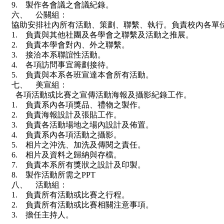
9. 製作各會議之會議紀錄。
六、 公關組：
協助安排社內所有活動、策劃、聯繫、執行。負責校內各單
1. 負責與其他社團及各學會之聯繫及活動之推展。
2. 負責本學會對內、外之聯繫。
3. 接洽本系聯誼性活動。
4. 各項訪問事宜籌劃接待。
5. 負責與本系各班宣達本會所有活動。
七、 美宣組：
各項活動或比賽之宣傳活動海報及攝影紀錄工作。
1. 負責系內各項獎品、禮物之製作。
2. 負責海報設計及張貼工作。
3. 負責各活動場地之場內設計及佈置。
4. 負責系內各項活動之攝影。
5. 相片之沖洗、加洗及傳閱之責任。
6. 相片及資料之歸納與存檔。
7. 負責本系所有獎狀之設計及印製。
8. 製作活動所需之PPT
八、 活動組：
1. 負責所有活動或比賽之行程。
2. 負責所有活動或比賽相關注意事項。
3. 擔任主持人。