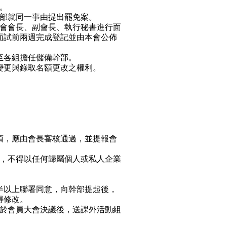
。
部就同一事由提出罷免案。
會會長、副會長、執行秘書進行面
面試前兩週完成登記並由本會公佈
至各組擔任儲備幹部。
變更與錄取名額更改之權利。
項，應由會長審核通過，並提報會
，不得以任何歸屬個人或私人企業
半以上聯署同意，向幹部提起後，
得修改。
於會員大會決議後，送課外活動組