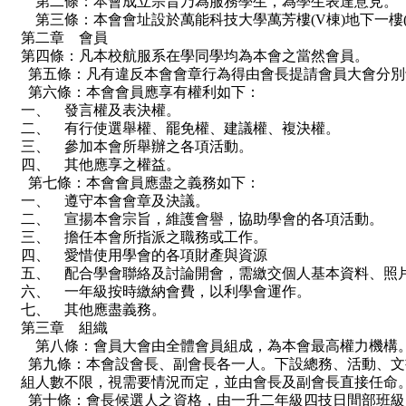
第二條：本會成立宗旨乃為服務學生，為學生表達意見。
第三條：本會會址設於萬能科技大學萬芳樓(V棟)地下一樓(V
第二章 會員
第四條：凡本校航服系在學同學均為本會之當然會員。
第五條：凡有違反本會會章行為得由會長提請會員大會分別
第六條：本會會員應享有權利如下：
一、 發言權及表決權。
二、 有行使選舉權、罷免權、建議權、複決權。
三、 參加本會所舉辦之各項活動。
四、 其他應享之權益。
第七條：本會會員應盡之義務如下：
一、 遵守本會會章及決議。
二、 宣揚本會宗旨，維護會譽，協助學會的各項活動。
三、 擔任本會所指派之職務或工作。
四、 愛惜使用學會的各項財產與資源
五、 配合學會聯絡及討論開會，需繳交個人基本資料、照
六、 一年級按時繳納會費，以利學會運作。
七、 其他應盡義務。
第三章 組織
第八條：會員大會由全體會員組成，為本會最高權力機構
第九條：本會設會長、副會長各一人。下設總務、活動、文
組人數不限，視需要情況而定，並由會長及副會長直接任命
第十條：會長候選人之資格，由一升二年級四技日間部班級