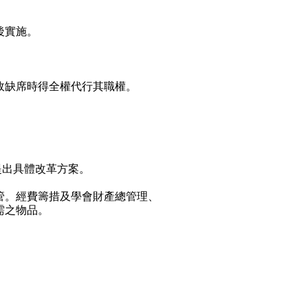
後實施。
故缺席時得全權代行其職權。
提出具體改革方案。
管。經費籌措及學會財產總管理、
需之物品。