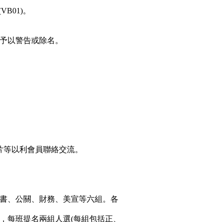
B01)。
予以警告或除名。
片等以利會員聯絡交流。
。
書、公關、財務、美宣等六組。各
。
，每班提名兩組人選(每組包括正、