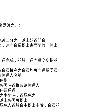
名選派之。)
總數三分之一以上始得開會。
來，須向會長提出書面請假。無出
一週完成，並於一週內繳交所指派
有會員權利之會員均可向選舉委員
佈候選人名單。
傳期。
聯署時得推薦為候選人。
任票通過。
之事情時，得罷免之。
以上聯署可提出。
罷免人得於會中提出申訴，會員並