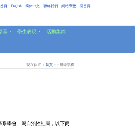
首頁
｜
English
｜
简体中文
｜
聯絡我們
｜
網站導覽
｜
回首頁
專區
學生表現
活動集錦
...
...
現在位置 ：
首頁
>
> 組織章程
系系學會，屬自治性社團，以下簡