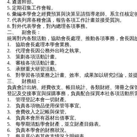
4. 遴選幹部。
5. 定期召集工作會報。
6. 彙編本學會之經費預算與決算呈請指導老師、系主任核定
7. 代表列席各種會議，報告各項工作計畫並接受質詢。
8. 對外代表學會，對內總理各項事務。
二、 副會長：
統籌對內各類活動，協助會長處理、推動各項事務，會長因
1. 協助會長處理本學會業務。
2. 代理會長因公務外出時之執掌。
3. 策劃各項活動計畫。
4. 審核各項活動計畫。
5. 承辦重大研習活動。
6. 對學習各項業務之計畫、效率、成果加以研究討論，並
三、 財務組：
負責會計出納、經費收支、帳目統計、各類財經、簿冊之保
登記及交接事宜與採購事務，負責配合採買本社各項活動所
1. 管理登記本會一切財產。
2. 負責各項物品使用保管等事宜。
3. 會費收入之記帳與保管。
4. 負責本會所有器材出借事宜。
5. 每學期清點學會財產，並立財產目錄表。
6. 負責本學會的財務狀況。
7. 每月底公布其收支情況之明細表。