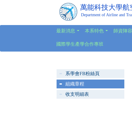
萬能科技大學
航
Department of Airline and Tr
最新消息
本系特色
師資陣
...
...
國際學生產學合作專班
系學會FB粉絲頁
組織章程
收支明細表