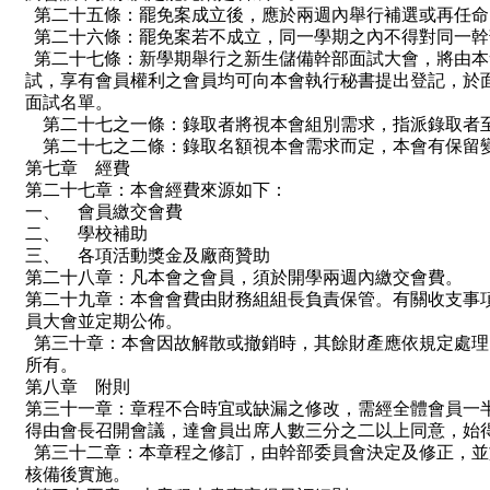
第二十五條：罷免案成立後，應於兩週內舉行補選或再任命
第二十六條：罷免案若不成立，同一學期之內不得對同一幹
第二十七條：新學期舉行之新生儲備幹部面試大會，將由本
試，享有會員權利之會員均可向本會執行秘書提出登記，於
面試名單。
第二十七之一條：錄取者將視本會組別需求，指派錄取者
第二十七之二條：錄取名額視本會需求而定，本會有保留
第七章 經費
第二十七章：本會經費來源如下：
一、 會員繳交會費
二、 學校補助
三、 各項活動獎金及廠商贊助
第二十八章：凡本會之會員，須於開學兩週內繳交會費。
第二十九章：本會會費由財務組組長負責保管。有關收支事
員大會並定期公佈。
第三十章：本會因故解散或撤銷時，其餘財產應依規定處理
所有。
第八章 附則
第三十一章：章程不合時宜或缺漏之修改，需經全體會員一
得由會長召開會議，達會員出席人數三分之二以上同意，始
第三十二章：本章程之修訂，由幹部委員會決定及修正，並
核備後實施。