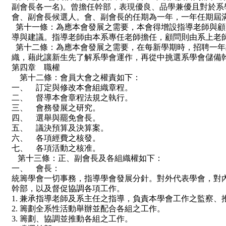
副會長各一名)。曾擔任幹部，表現優良、品學兼優且對於系
會、副會長候選人。會、副會長的任期為一年，一年任期屆
第十一條：為應本會發展之需要，本會得增設指導老師與顧
導與建議。指導老師由本系專任老師擔任，顧問則由系上老
第十二條：為應本會發展之需要，在每新學期時，招聘一年
織，藉此讓新生先了解系學會運作，再從中挑選系學會儲備
第四章 職權
第十二條：會員大會之權責如下：
一、 訂定與修改本會組織章程。
二、 督導本會章程法規之執行。
三、 會務發展之研究。
四、 選舉與罷免會長。
五、 議決預算及決算案。
六、 各項經費之核發。
七、 各項活動之核准。
第十三條：正、副會長及各組織權如下：
一、 會長：
統籌學會一切事務，指導學會發展分針。對外代表學會，對
幹部，以及督促協調各項工作。
1. 兼承指導老師及系主任之指導，負責本學會工作之監察、
2. 籌劃全系性活動舉辦並配合各組之工作。
3. 籌劃、協調並推動各組之工作。